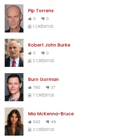
Pip Torrens
0
0
1 CRÉDITOS
Robert John Burke
0
0
2 CRÉDITOS
Burn Gorman
780
37
7 CRÉDITOS
Mia McKenna-Bruce
542
49
2 CRÉDITOS