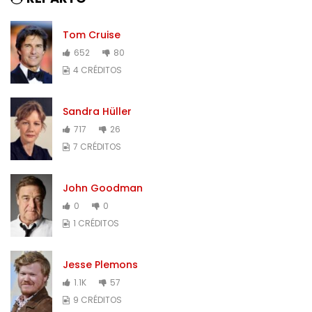
Tom Cruise
652
80
4 CRÉDITOS
Sandra Hüller
717
26
7 CRÉDITOS
John Goodman
0
0
1 CRÉDITOS
Jesse Plemons
1.1K
57
9 CRÉDITOS