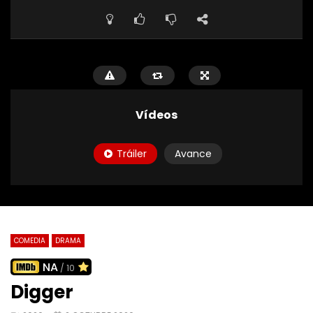
Vídeos
Tráiler
Avance
COMEDIA
DRAMA
NA
/ 10
Digger