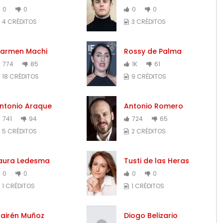
0
0
0
0
4 CRÉDITOS
3 CRÉDITOS
armen Machi
Rossy de Palma
774
85
1K
61
18 CRÉDITOS
9 CRÉDITOS
ntonio Araque
Antonio Romero
741
94
724
65
5 CRÉDITOS
2 CRÉDITOS
aura Ledesma
Tusti de las Heras
0
0
0
0
1 CRÉDITOS
1 CRÉDITOS
airén Muñoz
Diogo Belizario