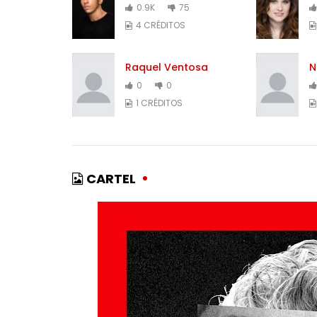
0.9K
75
4 CRÉDITOS
Raquel Ventosa
N
0
0
1 CRÉDITOS
CARTEL