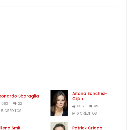
Aitana Sánchez-
eonardo Sbaraglia
Gijón
563
22
686
49
5 CRÉDITOS
6 CRÉDITOS
ilena Smit
Patrick Criado