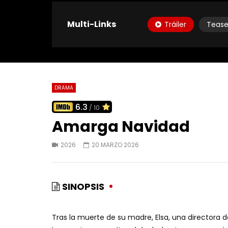
Multi-Links
Tráiler
Tease
DRAMA
6.3
/ 10
Amarga Navidad
2026
20 MARZO 2026
SINOPSIS
Tras la muerte de su madre, Elsa, una directora d