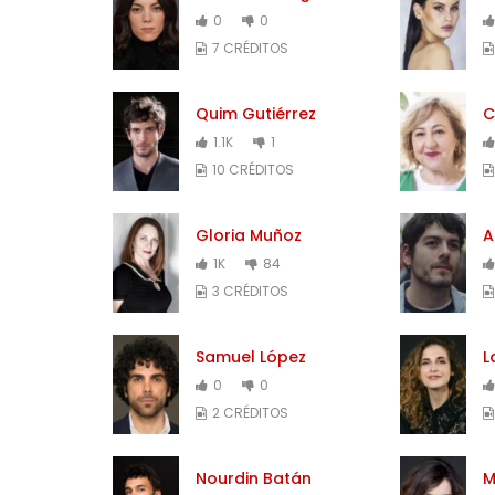
0
0
7 CRÉDITOS
Quim Gutiérrez
C
1.1K
1
10 CRÉDITOS
Gloria Muñoz
A
1K
84
3 CRÉDITOS
Samuel López
L
0
0
2 CRÉDITOS
Nourdin Batán
M