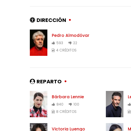
DIRECCIÓN
Pedro Almodóvar
593
22
4 CRÉDITOS
REPARTO
Bárbara Lennie
L
840
100
8 CRÉDITOS
Victoria Luengo
M