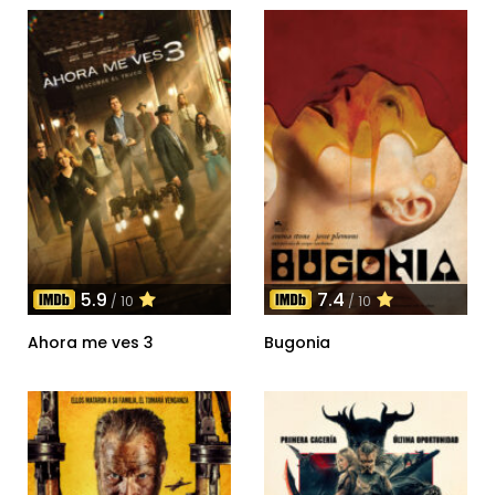
5.9
7.4
/ 10
/ 10
Ahora me ves 3
Bugonia