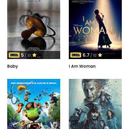
5
6.7
/ 10
/ 10
Baby
I Am Woman