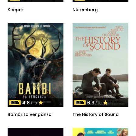
Keeper
Núremberg
4.8
6.9
/ 10
/ 10
Bambi: La venganza
The History of Sound