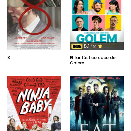
5.1
/ 10
8
El fantástico caso del
Golem