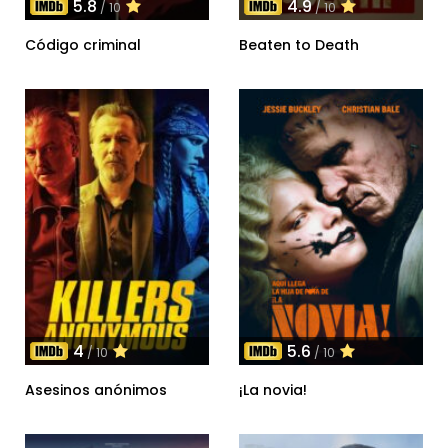
5.8
4.9
/ 10
/ 10
Código criminal
Beaten to Death
4
5.6
/ 10
/ 10
Asesinos anónimos
¡La novia!