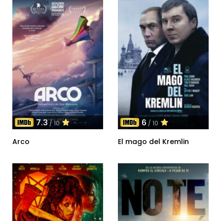
7.3
6
/ 10
/ 10
Arco
El mago del Kremlin