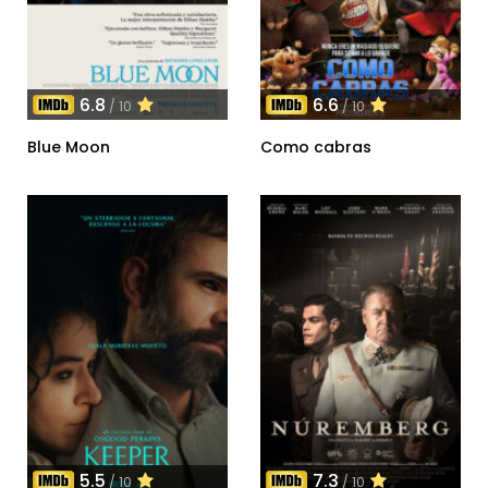
6.8
6.6
/ 10
/ 10
Blue Moon
Como cabras
5.5
7.3
/ 10
/ 10