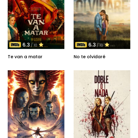
6.3
6.3
/ 10
/ 10
Te van a matar
No te olvidaré