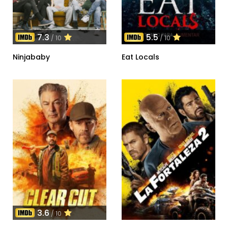
7.3
5.5
/ 10
/ 10
Ninjababy
Eat Locals
3.6
/ 10