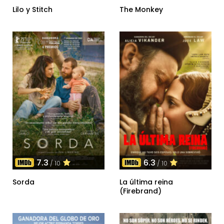
Lilo y Stitch
The Monkey
7.3
6.3
/ 10
/ 10
Sorda
La última reina
(Firebrand)