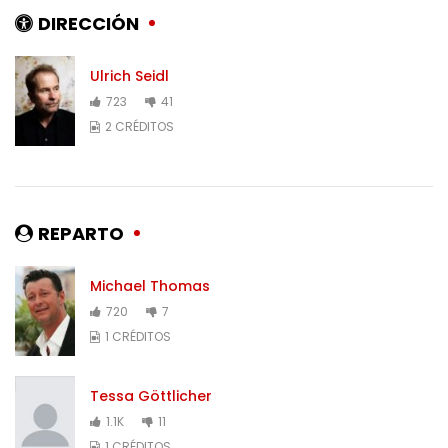
DIRECCIÓN
Ulrich Seidl
723
41
2 CRÉDITOS
REPARTO
Michael Thomas
720
7
1 CRÉDITOS
Tessa Göttlicher
1.1K
11
1 CRÉDITOS