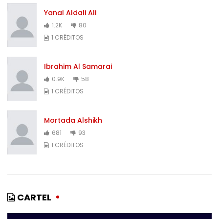
Yanal Aldali Ali
1.2K
80
1 CRÉDITOS
Ibrahim Al Samarai
0.9K
58
1 CRÉDITOS
Mortada Alshikh
681
93
1 CRÉDITOS
CARTEL