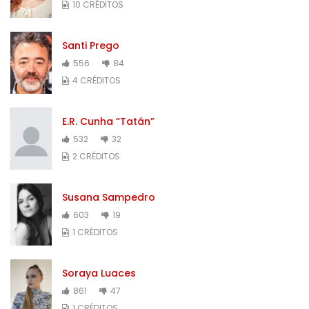
10 CRÉDITOS
Santi Prego
556
84
4 CRÉDITOS
E.R. Cunha “Tatán”
532
32
2 CRÉDITOS
Susana Sampedro
603
19
1 CRÉDITOS
Soraya Luaces
861
47
1 CRÉDITOS