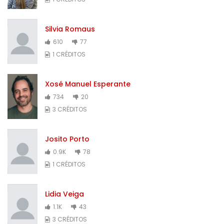
Silvia Romaus
610
77
1 CRÉDITOS
Xosé Manuel Esperante
734
20
3 CRÉDITOS
Josito Porto
0.9K
78
1 CRÉDITOS
Lidia Veiga
1.1K
43
3 CRÉDITOS