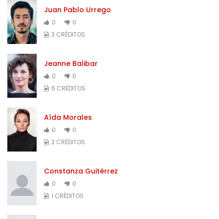
Juan Pablo Urrego
0
0
3 CRÉDITOS
Jeanne Balibar
0
0
6 CRÉDITOS
Aída Morales
0
0
2 CRÉDITOS
Constanza Guitérrez
0
0
1 CRÉDITOS