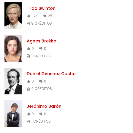
Tilda Swinton
1.2K
25
9 CRÉDITOS
Agnes Brekke
0
0
1 CRÉDITOS
Daniel Giménez Cacho
0
0
4 CRÉDITOS
Jerónimo Barón
0
0
1 CRÉDITOS