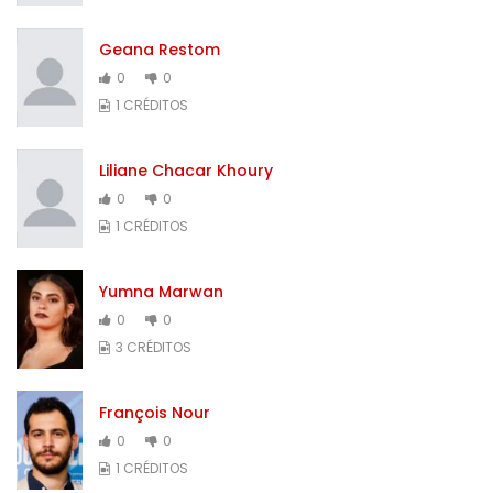
Geana Restom
0
0
1 CRÉDITOS
Liliane Chacar Khoury
0
0
1 CRÉDITOS
Yumna Marwan
0
0
3 CRÉDITOS
François Nour
0
0
1 CRÉDITOS