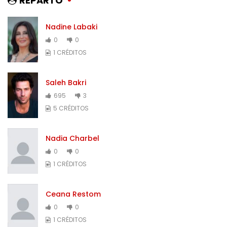
REPARTO
Nadine Labaki
0
0
1 CRÉDITOS
Saleh Bakri
695
3
5 CRÉDITOS
Nadia Charbel
0
0
1 CRÉDITOS
Ceana Restom
0
0
1 CRÉDITOS