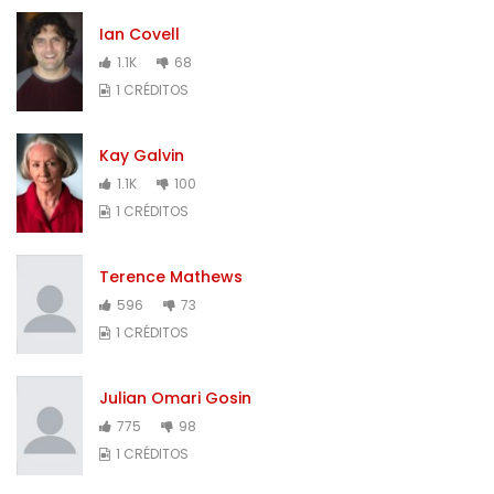
Ian Covell
1.1K
68
1 CRÉDITOS
Kay Galvin
1.1K
100
1 CRÉDITOS
Terence Mathews
596
73
1 CRÉDITOS
Julian Omari Gosin
775
98
1 CRÉDITOS