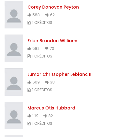
Corey Donovan Peyton
588
62
1 CRÉDITOS
Erion Brandon WIlliams
582
73
1 CRÉDITOS
Lumar Christopher Leblanc III
609
38
1 CRÉDITOS
Marcus Otis Hubbard
1.1K
82
1 CRÉDITOS