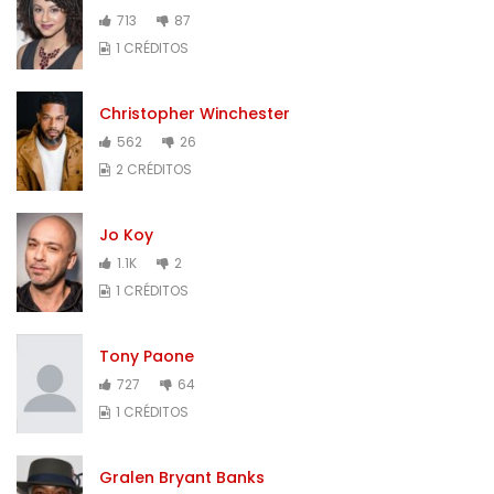
713
87
1 CRÉDITOS
Christopher Winchester
562
26
2 CRÉDITOS
Jo Koy
1.1K
2
1 CRÉDITOS
Tony Paone
727
64
1 CRÉDITOS
Gralen Bryant Banks