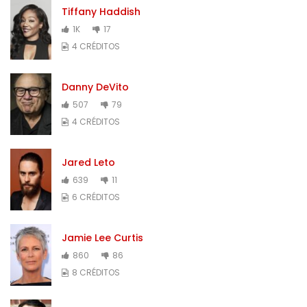
Tiffany Haddish
1K
17
4 CRÉDITOS
Danny DeVito
507
79
4 CRÉDITOS
Jared Leto
639
11
6 CRÉDITOS
Jamie Lee Curtis
860
86
8 CRÉDITOS