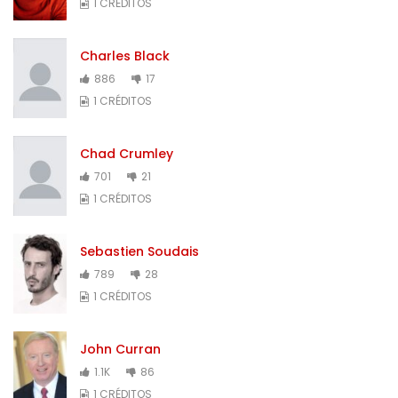
1 CRÉDITOS
Charles Black
886
17
1 CRÉDITOS
Chad Crumley
701
21
1 CRÉDITOS
Sebastien Soudais
789
28
1 CRÉDITOS
John Curran
1.1K
86
1 CRÉDITOS