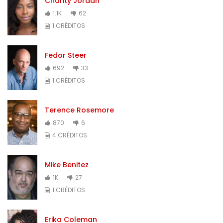
Charity Jordan
1.1K
62
1 CRÉDITOS
Fedor Steer
692
33
1 CRÉDITOS
Terence Rosemore
870
6
4 CRÉDITOS
Mike Benitez
1K
27
1 CRÉDITOS
Erika Coleman