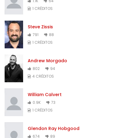
1.1K
64
1 CRÉDITOS
Steve Zissis
791
88
1 CRÉDITOS
Andrew Morgado
802
94
4 CRÉDITOS
William Calvert
0.9K
73
1 CRÉDITOS
Glendon Ray Hobgood
674
89