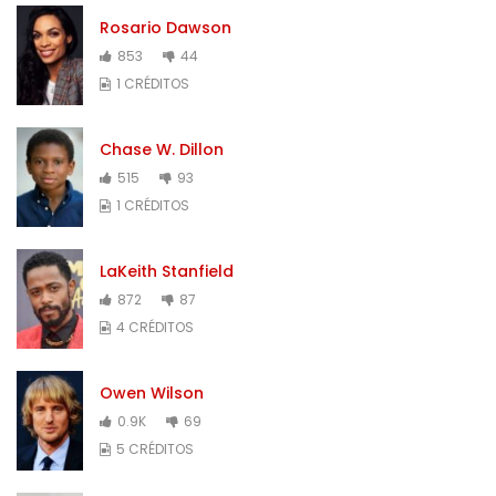
Rosario Dawson
853
44
1 CRÉDITOS
Chase W. Dillon
515
93
1 CRÉDITOS
LaKeith Stanfield
872
87
4 CRÉDITOS
Owen Wilson
0.9K
69
5 CRÉDITOS