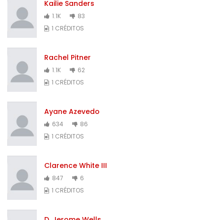
Kailie Sanders
1.1K
83
1 CRÉDITOS
Rachel Pitner
1.1K
62
1 CRÉDITOS
Ayane Azevedo
634
86
1 CRÉDITOS
Clarence White III
847
6
1 CRÉDITOS
D. Jerome Wells