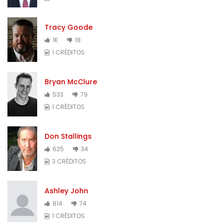
Tracy Goode
1K
18
1 CRÉDITOS
Bryan McClure
533
79
1 CRÉDITOS
Don Stallings
625
34
3 CRÉDITOS
Ashley John
814
74
1 CRÉDITOS