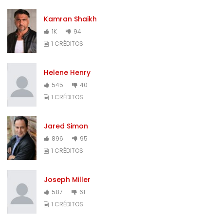
Kamran Shaikh
1K
94
1 CRÉDITOS
Helene Henry
545
40
1 CRÉDITOS
Jared Simon
896
95
1 CRÉDITOS
Joseph Miller
587
61
1 CRÉDITOS