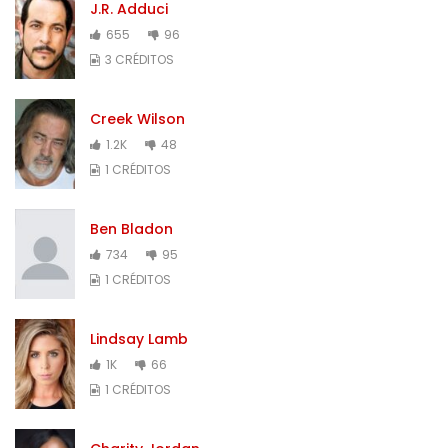
J.R. Adduci
655
96
3 CRÉDITOS
Creek Wilson
1.2K
48
1 CRÉDITOS
Ben Bladon
734
95
1 CRÉDITOS
Lindsay Lamb
1K
66
1 CRÉDITOS