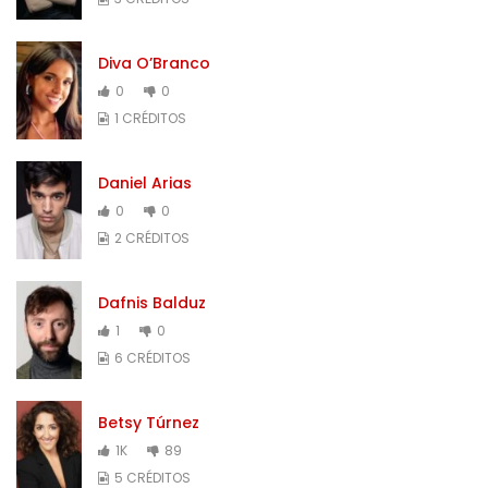
Diva O’Branco
0
0
1 CRÉDITOS
Daniel Arias
0
0
2 CRÉDITOS
Dafnis Balduz
1
0
6 CRÉDITOS
Betsy Túrnez
1K
89
5 CRÉDITOS