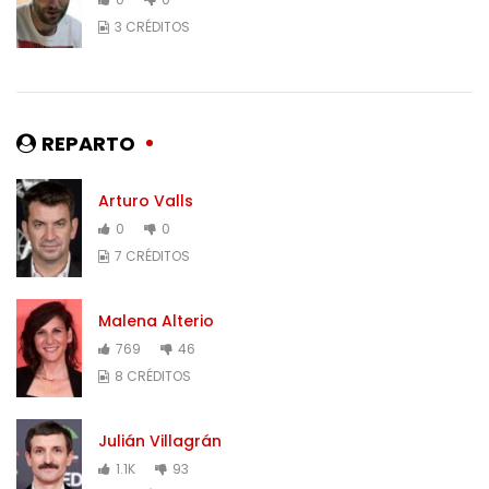
3 CRÉDITOS
REPARTO
Arturo Valls
0
0
7 CRÉDITOS
Malena Alterio
769
46
8 CRÉDITOS
Julián Villagrán
1.1K
93