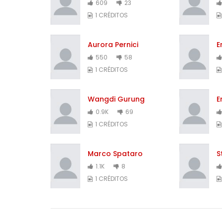
609
23
1 CRÉDITOS
Aurora Pernici
E
550
58
1 CRÉDITOS
Wangdi Gurung
E
0.9K
69
1 CRÉDITOS
Marco Spataro
S
1.1K
8
1 CRÉDITOS