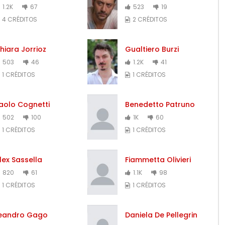
1.2K
67
523
19
4 CRÉDITOS
2 CRÉDITOS
hiara Jorrioz
Gualtiero Burzi
503
46
1.2K
41
1 CRÉDITOS
1 CRÉDITOS
aolo Cognetti
Benedetto Patruno
502
100
1K
60
1 CRÉDITOS
1 CRÉDITOS
lex Sassella
Fiammetta Olivieri
820
61
1.1K
98
1 CRÉDITOS
1 CRÉDITOS
eandro Gago
Daniela De Pellegrin