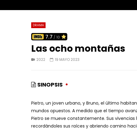
DRAMA
7.7
/ 10
Las ocho montañas
2022
19 MAYO 2023
SINOPSIS
Pietro, un joven urbano, y Bruno, el último habi
mundos opuestos. A medida que el tiempo avanz
Pietro se mueve constantemente. Sus vivencias le
recordándoles sus raíces y abriendo camino haci