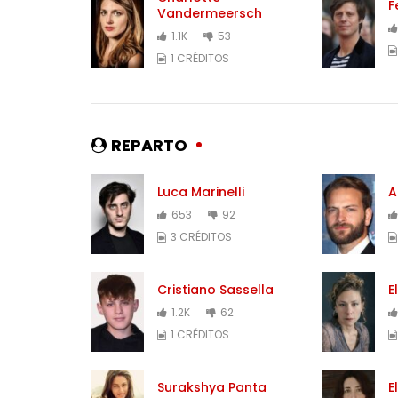
F
Vandermeersch
1.1K
53
1 CRÉDITOS
REPARTO
Luca Marinelli
A
653
92
3 CRÉDITOS
Cristiano Sassella
E
1.2K
62
1 CRÉDITOS
Surakshya Panta
E