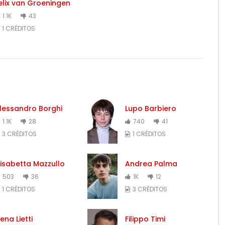
elix van Groeningen
1.1K
43
1 CRÉDITOS
lessandro Borghi
Lupo Barbiero
1.1K
28
740
41
3 CRÉDITOS
1 CRÉDITOS
lisabetta Mazzullo
Andrea Palma
503
36
1K
12
1 CRÉDITOS
3 CRÉDITOS
lena Lietti
Filippo Timi