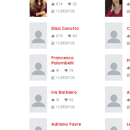
674
25
1 CRÉDITOS
Elisa Zanotto
C
679
80
1 CRÉDITOS
Francesco
P
Palombelli
1K
79
1 CRÉDITOS
Iris Barbiero
A
1K
92
1 CRÉDITOS
Adriano Favre
L