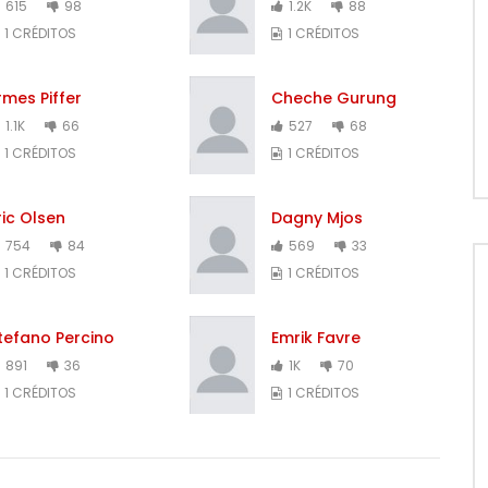
615
98
1.2K
88
1 CRÉDITOS
1 CRÉDITOS
rmes Piffer
Cheche Gurung
1.1K
66
527
68
1 CRÉDITOS
1 CRÉDITOS
ric Olsen
Dagny Mjos
754
84
569
33
1 CRÉDITOS
1 CRÉDITOS
tefano Percino
Emrik Favre
891
36
1K
70
1 CRÉDITOS
1 CRÉDITOS