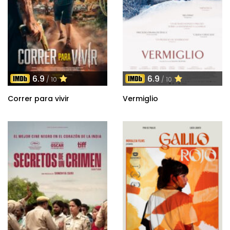
6.9
6.9
/ 10
/ 10
Correr para vivir
Vermiglio