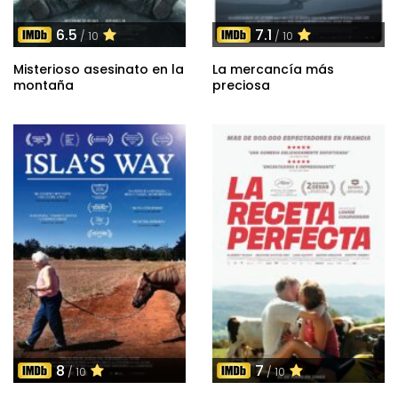
6.5
7.1
/ 10
/ 10
Misterioso asesinato en la
La mercancía más
montaña
preciosa
8
7
/ 10
/ 10