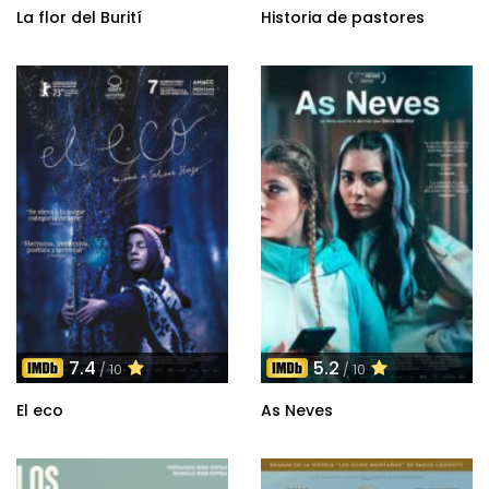
La flor del Burití
Historia de pastores
7.4
5.2
/ 10
/ 10
El eco
As Neves