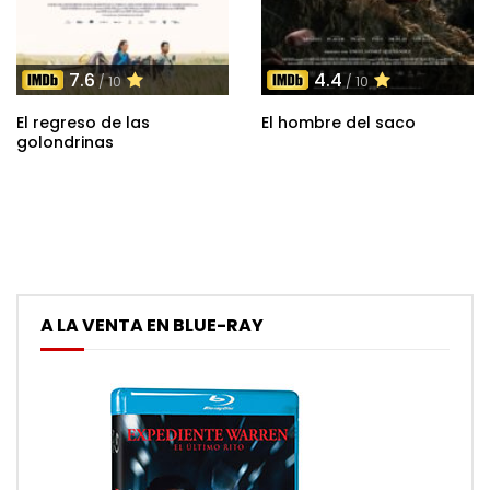
7.6
4.4
/ 10
/ 10
El regreso de las
El hombre del saco
golondrinas
A LA VENTA EN BLUE-RAY