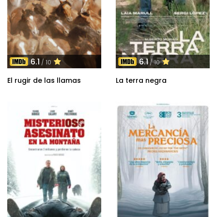
6.1
6.1
/ 10
/ 10
El rugir de las llamas
La terra negra