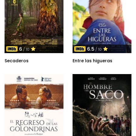
6
6.5
/ 10
/ 10
Secaderos
Entre las higueras