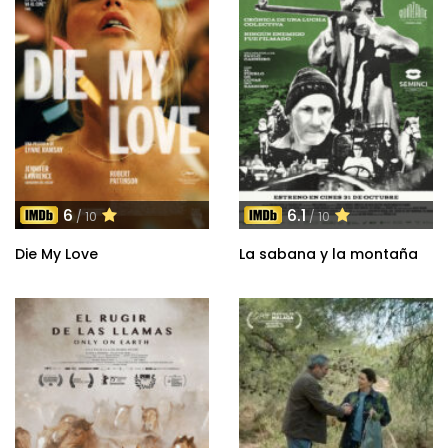
6
6.1
/ 10
/ 10
Die My Love
La sabana y la montaña