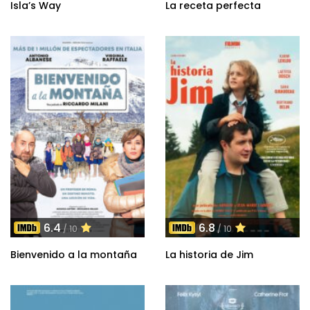
Isla’s Way
La receta perfecta
6.4
6.8
/ 10
/ 10
Bienvenido a la montaña
La historia de Jim