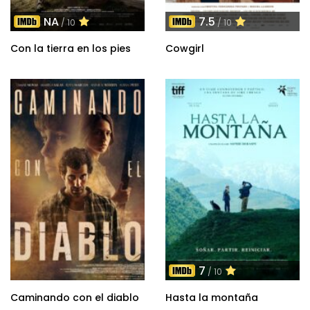
NA
7.5
/ 10
/ 10
Con la tierra en los pies
Cowgirl
7
/ 10
Caminando con el diablo
Hasta la montaña