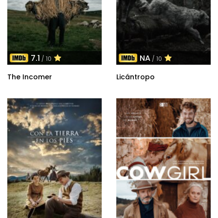
7.1
NA
/ 10
/ 10
The Incomer
Licántropo