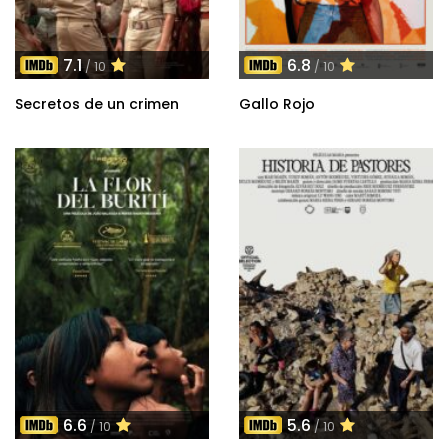
7.1
6.8
/ 10
/ 10
Secretos de un crimen
Gallo Rojo
6.6
5.6
/ 10
/ 10