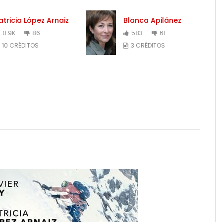
atricia López Arnaiz
Blanca Apilánez
0.9K
86
583
61
10 CRÉDITOS
3 CRÉDITOS