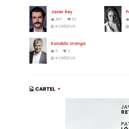
Javier Rey
P
897
52
8 CRÉDITOS
Kandido Uranga
0
0
9 CRÉDITOS
CARTEL