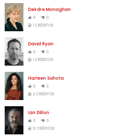
Deirdre Monaghan
0
0
1 CRÉDITOS
David Ryan
0
0
1 CRÉDITOS
Harleen Sahota
0
0
2 CRÉDITOS
Ian Dillon
0
0
5 CRÉDITOS