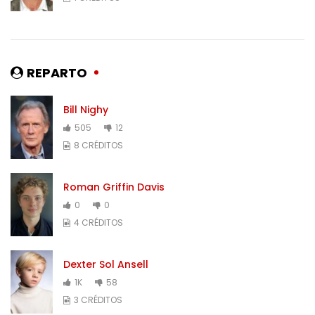
REPARTO
Bill Nighy
505
12
8 CRÉDITOS
Roman Griffin Davis
0
0
4 CRÉDITOS
Dexter Sol Ansell
1K
58
3 CRÉDITOS