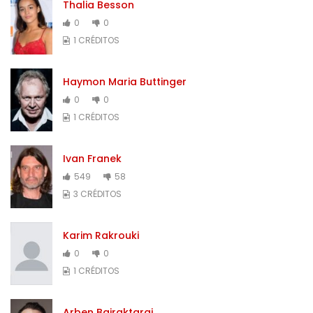
Thalia Besson
0
0
1 CRÉDITOS
Haymon Maria Buttinger
0
0
1 CRÉDITOS
Ivan Franek
549
58
3 CRÉDITOS
Karim Rakrouki
0
0
1 CRÉDITOS
Arben Bajraktaraj