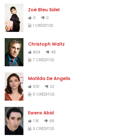
Zoë Bleu Sidel
0
0
1 CRÉDITOS
Christoph Waltz
824
45
7 CRÉDITOS
Matilda De Angelis
510
22
5 CRÉDITOS
Ewens Abid
1.1K
66
3 CRÉDITOS