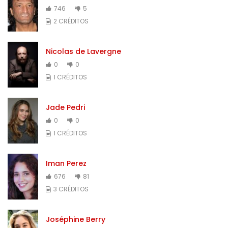
746
5
2 CRÉDITOS
Nicolas de Lavergne
0
0
1 CRÉDITOS
Jade Pedri
0
0
1 CRÉDITOS
Iman Perez
676
81
3 CRÉDITOS
Joséphine Berry