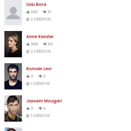
Liviu Bora
683
10
2 CRÉDITOS
Anne Kessler
889
69
2 CRÉDITOS
Romain Levi
0
0
1 CRÉDITOS
Jassem Mougari
0
0
1 CRÉDITOS