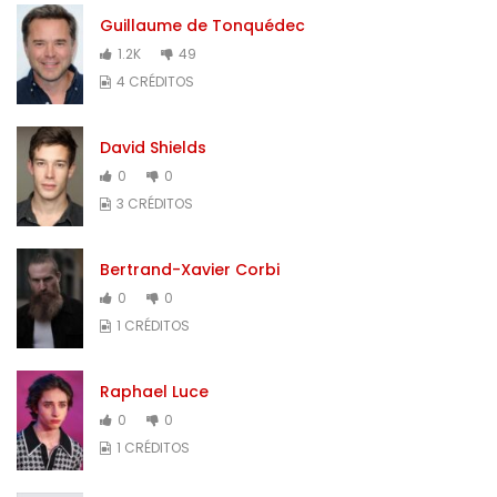
Guillaume de Tonquédec
1.2K
49
4 CRÉDITOS
David Shields
0
0
3 CRÉDITOS
Bertrand-Xavier Corbi
0
0
1 CRÉDITOS
Raphael Luce
0
0
1 CRÉDITOS