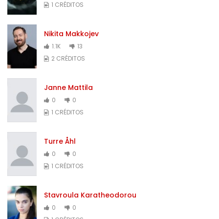
1 CRÉDITOS
Nikita Makkojev
1.1K
13
2 CRÉDITOS
Janne Mattila
0
0
1 CRÉDITOS
Turre Åhl
0
0
1 CRÉDITOS
Stavroula Karatheodorou
0
0