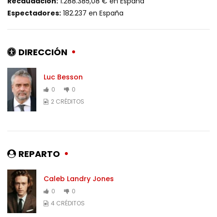
Recaudación:
1.288.385,08 € en España
Espectadores:
182.237 en España
DIRECCIÓN
Luc Besson
0
0
2 CRÉDITOS
REPARTO
Caleb Landry Jones
0
0
4 CRÉDITOS