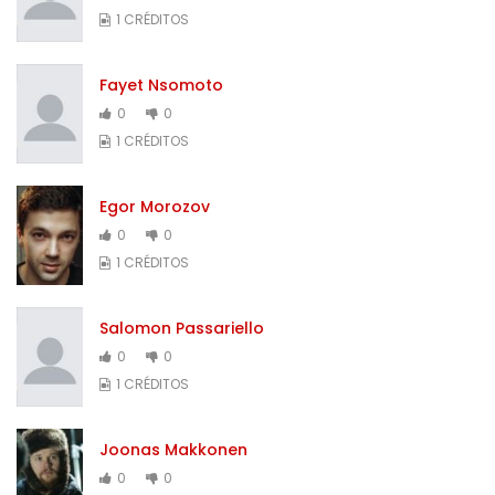
1 CRÉDITOS
Fayet Nsomoto
0
0
1 CRÉDITOS
Egor Morozov
0
0
1 CRÉDITOS
Salomon Passariello
0
0
1 CRÉDITOS
Joonas Makkonen
0
0