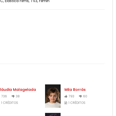
C, Elastica Films, TV3, Filmin
làudia Malagelada
Mila Borràs
736
38
793
60
1 CRÉDITOS
1 CRÉDITOS