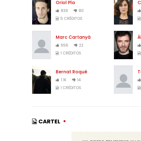
Oriol Pla
C
839
80
5 CRÉDITOS
Marc Cartanyà
À
656
22
1 CRÉDITOS
Bernat Roqué
T
1.1K
14
1 CRÉDITOS
CARTEL