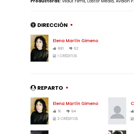
Productoras:
Vilaüt Films, Lastor Media, Avalon P.
DIRECCIÓN
Elena Martín Gimeno
881
62
1 CRÉDITOS
REPARTO
Elena Martín Gimeno
C
1K
94
3 CRÉDITOS