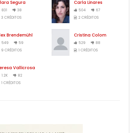
lara Segura
Carla Linares
831
38
504
67
3 CRÉDITOS
2 CRÉDITOS
lex Brendemühl
Cristina Colom
549
59
529
88
9 CRÉDITOS
1 CRÉDITOS
eresa Vallicrosa
1.2K
82
1 CRÉDITOS