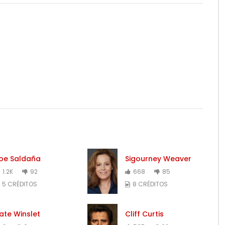
oe Saldaña
Sigourney Weaver
1.2K
92
668
85
5 CRÉDITOS
8 CRÉDITOS
ate Winslet
Cliff Curtis