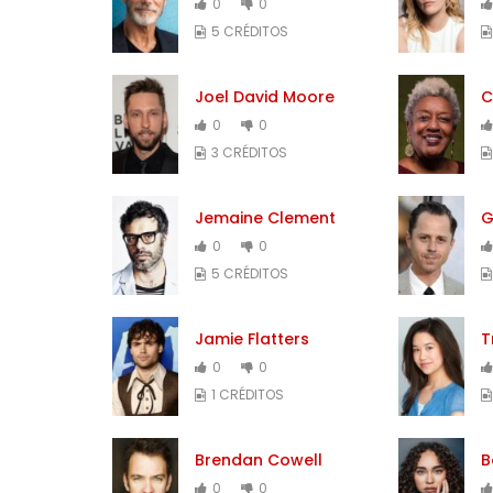
0
0
5 CRÉDITOS
Joel David Moore
C
0
0
3 CRÉDITOS
Jemaine Clement
G
0
0
5 CRÉDITOS
Jamie Flatters
T
0
0
1 CRÉDITOS
Brendan Cowell
B
0
0