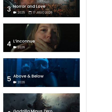
Horror and Love
3
2025
17 JULIO 2026
L’inconnue
4
2026
Above & Below
5
2026
Godzilla Minus Zero