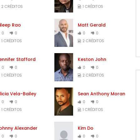
2 CRÉDITOS
1 CRÉDITOS
ileep Rao
Matt Gerald
0
0
0
0
1 CRÉDITOS
2 CRÉDITOS
ennifer Stafford
Keston John
0
0
0
0
1 CRÉDITOS
2 CRÉDITOS
licia Vela-Bailey
Sean Anthony Moran
0
0
0
0
1 CRÉDITOS
1 CRÉDITOS
ohnny Alexander
Kim Do
0
0
0
0