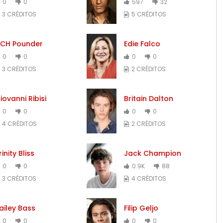
0
0
597
32
3 CRÉDITOS
5 CRÉDITOS
CH Pounder
Edie Falco
0
0
0
0
3 CRÉDITOS
2 CRÉDITOS
iovanni Ribisi
Britain Dalton
0
0
0
0
4 CRÉDITOS
2 CRÉDITOS
rinity Bliss
Jack Champion
0
0
0.9K
88
3 CRÉDITOS
4 CRÉDITOS
ailey Bass
Filip Geljo
0
0
0
0