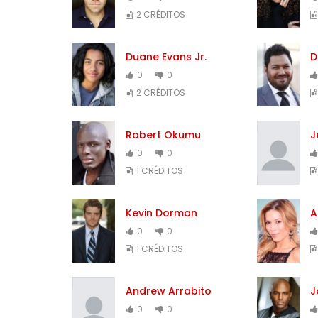
2 CRÉDITOS
Duane Evans Jr.
D
0
0
2 CRÉDITOS
Robert Okumu
J
0
0
1 CRÉDITOS
Kevin Dorman
A
0
0
1 CRÉDITOS
Andrew Arrabito
J
0
0