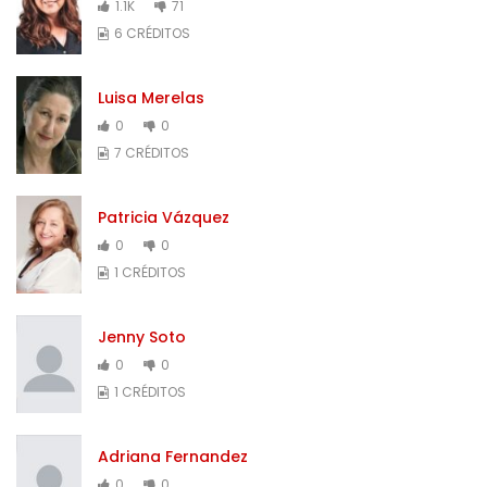
1.1K
71
6 CRÉDITOS
Luisa Merelas
0
0
7 CRÉDITOS
Patricia Vázquez
0
0
1 CRÉDITOS
Jenny Soto
0
0
1 CRÉDITOS
Adriana Fernandez
0
0