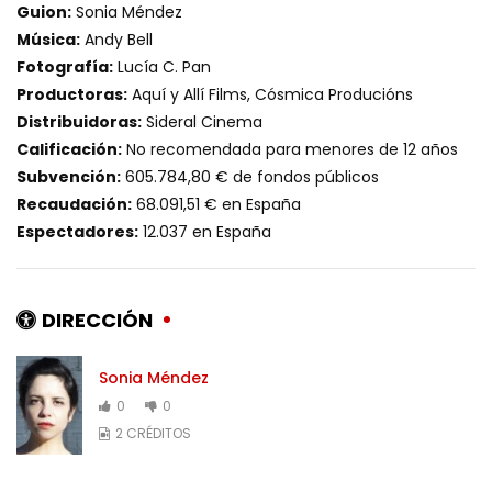
Guion:
Sonia Méndez
Música:
Andy Bell
Fotografía:
Lucía C. Pan
Productoras:
Aquí y Allí Films, Cósmica Producións
Distribuidoras:
Sideral Cinema
Calificación:
No recomendada para menores de 12 años
Subvención:
605.784,80 € de fondos públicos
Recaudación:
68.091,51 € en España
Espectadores:
12.037 en España
DIRECCIÓN
Sonia Méndez
0
0
2 CRÉDITOS