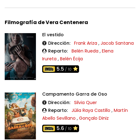
Filmografía de Vera Centenera
El vestido
Dirección:
Frank Ariza
,
Jacob Santana
Reparto:
Belén Rueda
,
Elena
Irureta
,
Belén Écija
5.5
/ 10
Campamento Garra de Oso
Dirección:
Silvia Quer
Reparto:
Júlia Raya Castillo
,
Martín
Abello Sevillano
,
Gonçalo Diniz
5.6
/ 10