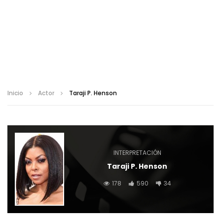
Inicio
Actor
Taraji P. Henson
INTERPRETACIÓN
Taraji P. Henson
178
590
34