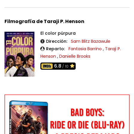
Filmografía de Taraji P. Henson
El color púrpura
Dirección:
Sam Blitz Bazawule
Reparto:
Fantasia Barrino
,
Taraji P.
Henson
,
Danielle Brooks
6.8
/ 10