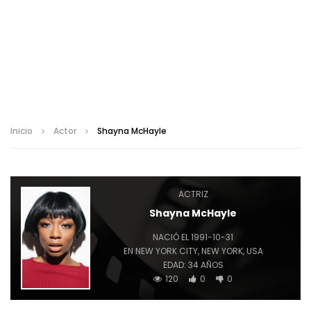
Inicio
Actor
Shayna McHayle
ACTRIZ
Shayna McHayle
NACIÓ EL 1991-10-31
EN NEW YORK CITY, NEW YORK, USA
EDAD: 34 AÑOS
120
0
0