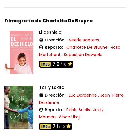
Filmografía de Charlotte De Bruyne
El deshielo
Dirección:
Veerle Baetens
Reparto:
Charlotte De Bruyne
,
Rosa
Martchant
,
Sebastien Dewaele
7.2
/ 10
Tori y Lokita
Dirección:
Luc Dardenne
,
Jean-Pierre
Dardenne
Reparto:
Pablo Schils
,
Joely
Mbundu
,
Alban Ukaj
7.1
/ 10