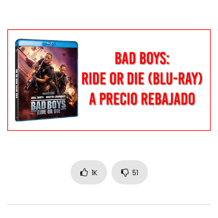
1K
51