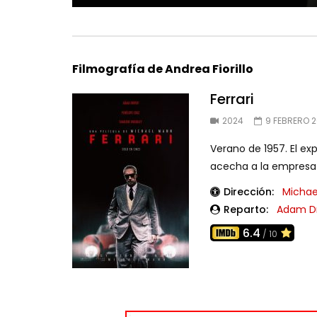
Filmografía de Andrea Fiorillo
Ferrari
2024
9 FEBRERO 
Verano de 1957. El exp
acecha a la empresa q
Dirección:
Michae
Reparto:
Adam Dr
6.4
/ 10