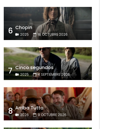
Chopin
6
2025
16 OCTUBRE 2026
Cinco segundos
7
2025
4 SEPTIEMBRE 2026
Arriba Tutto
8
2026
9 OCTUBRE 2026