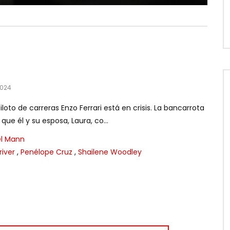
2024
iloto de carreras Enzo Ferrari está en crisis. La bancarrota
ue él y su esposa, Laura, co...
l Mann
iver
,
Penélope Cruz
,
Shailene Woodley