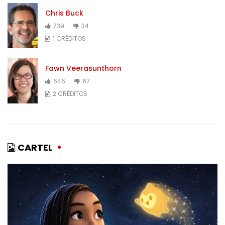
Chris Buck
739
34
1 CRÉDITOS
Fawn Veerasunthorn
646
67
2 CRÉDITOS
CARTEL