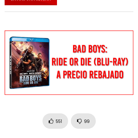
551
99