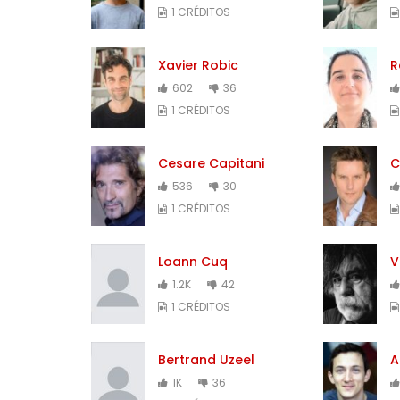
1 CRÉDITOS
Xavier Robic
R
602
36
1 CRÉDITOS
Cesare Capitani
C
536
30
1 CRÉDITOS
Loann Cuq
V
1.2K
42
1 CRÉDITOS
Bertrand Uzeel
A
1K
36