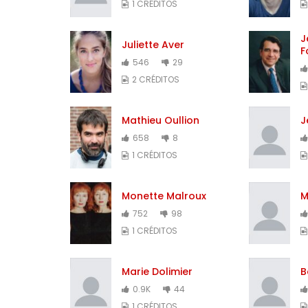
1 CRÉDITOS
J
Juliette Aver
F
546
29
2 CRÉDITOS
Mathieu Oullion
J
658
8
1 CRÉDITOS
Monette Malroux
M
752
98
1 CRÉDITOS
Marie Dolimier
B
0.9K
44
1 CRÉDITOS