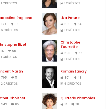
1 CRÉDITOS
1 CRÉDITOS
adostina Rogliano
Liza Paturel
1.2K
86
516
54
6 CRÉDITOS
1 CRÉDITOS
Christophe
hristophe Bizet
Tourrette
1K
95
508
66
1 CRÉDITOS
1 CRÉDITOS
incent Martin
Romain Lancry
795
11
801
48
2 CRÉDITOS
4 CRÉDITOS
rthur Choisnet
Quitterie Picamoles
543
85
1K
78