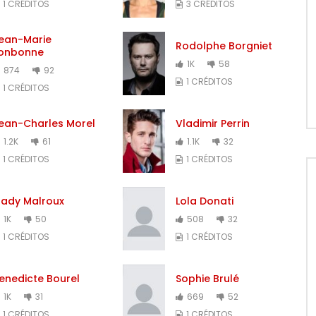
1 CRÉDITOS
3 CRÉDITOS
ean-Marie
Rodolphe Borgniet
onbonne
1K
58
874
92
1 CRÉDITOS
1 CRÉDITOS
ean-Charles Morel
Vladimir Perrin
1.2K
61
1.1K
32
1 CRÉDITOS
1 CRÉDITOS
ady Malroux
Lola Donati
1K
50
508
32
1 CRÉDITOS
1 CRÉDITOS
enedicte Bourel
Sophie Brulé
1K
31
669
52
1 CRÉDITOS
1 CRÉDITOS