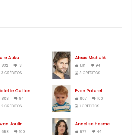
ure Atika
Alexis Michalik
832
13
1.1K
94
3 CRÉDITOS
3 CRÉDITOS
iolette Guillon
Evan Paturel
808
84
607
100
2 CRÉDITOS
1 CRÉDITOS
wan Joulin
Annelise Hesme
658
100
577
44