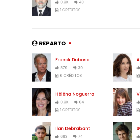
0.9K
43
1 CRÉDITOS
REPARTO
Franck Dubosc
A
879
30
6 CRÉDITOS
Héléna Noguerra
V
0.9K
84
1 CRÉDITOS
Ilan Debrabant
S
693
74