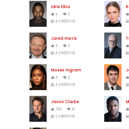
Idris Elba
R
0
0
8 CRÉDITOS
Jared Harris
T
0
0
4 CRÉDITOS
Moses Ingram
J
0
0
4 CRÉDITOS
Jason Clarke
M
763
31
2 CRÉDITOS