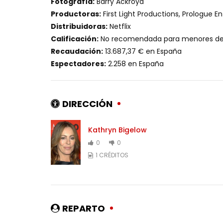
Fotografía:
Barry Ackroyd
Productoras:
First Light Productions, Prologue En
Distribuidoras:
Netflix
Calificación:
No recomendada para menores de 
Recaudación:
13.687,37 € en España
Espectadores:
2.258 en España
DIRECCIÓN
Kathryn Bigelow
0
0
1 CRÉDITOS
REPARTO