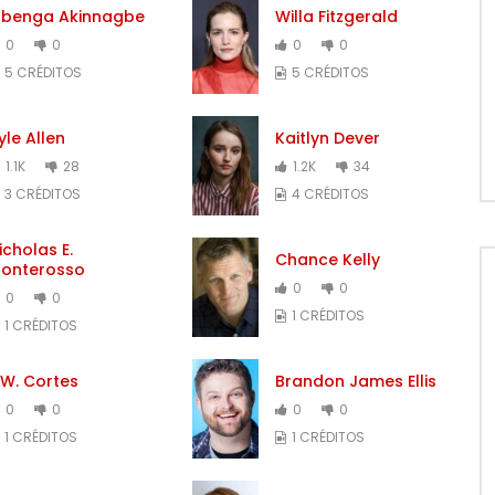
benga Akinnagbe
Willa Fitzgerald
0
0
0
0
5 CRÉDITOS
5 CRÉDITOS
yle Allen
Kaitlyn Dever
1.1K
28
1.2K
34
3 CRÉDITOS
4 CRÉDITOS
icholas E.
Chance Kelly
onterosso
0
0
0
0
1 CRÉDITOS
1 CRÉDITOS
.W. Cortes
Brandon James Ellis
0
0
0
0
1 CRÉDITOS
1 CRÉDITOS