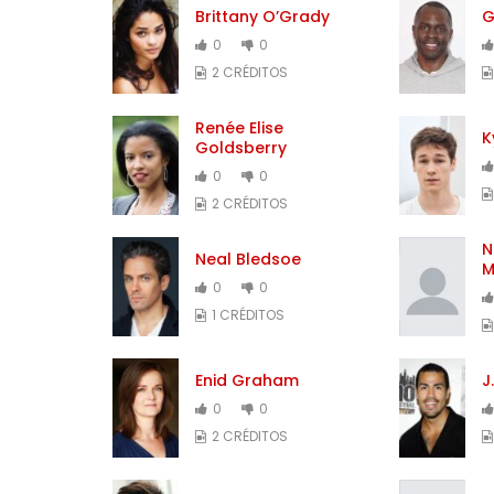
Brittany O’Grady
G
0
0
2 CRÉDITOS
Renée Elise
K
Goldsberry
0
0
2 CRÉDITOS
N
Neal Bledsoe
M
0
0
1 CRÉDITOS
Enid Graham
J
0
0
2 CRÉDITOS