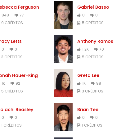
ebecca Ferguson
Gabriel Basso
848
77
0
0
9 CRÉDITOS
5 CRÉDITOS
racy Letts
Anthony Ramos
0
0
1.2K
70
3 CRÉDITOS
5 CRÉDITOS
onah Hauer-King
Greta Lee
1K
92
1K
98
5 CRÉDITOS
3 CRÉDITOS
alachi Beasley
Brian Tee
0
0
0
0
1 CRÉDITOS
1 CRÉDITOS