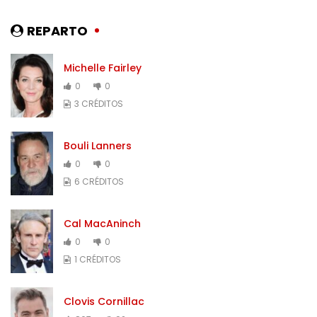
REPARTO
Michelle Fairley
0
0
3 CRÉDITOS
Bouli Lanners
0
0
6 CRÉDITOS
Cal MacAninch
0
0
1 CRÉDITOS
Clovis Cornillac