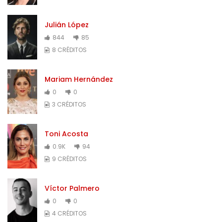
Julián López
844
85
8 CRÉDITOS
Mariam Hernández
0
0
3 CRÉDITOS
Toni Acosta
0.9K
94
9 CRÉDITOS
Víctor Palmero
0
0
4 CRÉDITOS