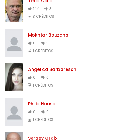
Teco Celio
1.1K
34
3 CRÉDITOS
Mokhtar Bouzana
0
0
1 CRÉDITOS
Angelica Barbareschi
0
0
1 CRÉDITOS
Philip Hauser
0
0
1 CRÉDITOS
Sergey Grab