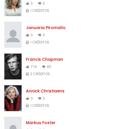
0
0
1 CRÉDITOS
Januaria Piromallo
0
0
1 CRÉDITOS
Francis Chapman
774
95
2 CRÉDITOS
Annick Christiaens
0
0
1 CRÉDITOS
Markus Foster