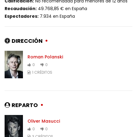
Calificación:
No recomendada para menores de 12 años
Recaudación:
49.768,85 € en España
Espectadores:
7.934 en España
DIRECCIÓN
Roman Polanski
0
0
1 CRÉDITOS
REPARTO
Oliver Masucci
0
0
3 CRÉDITOS