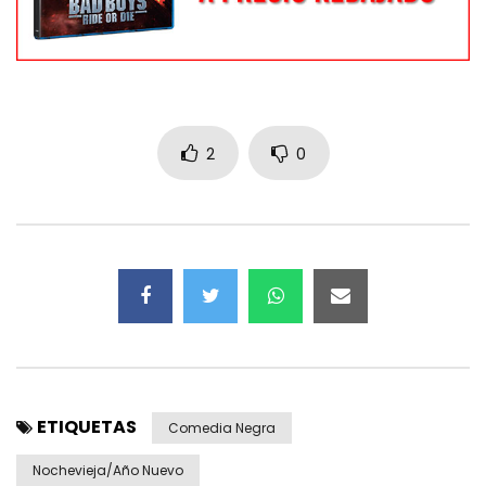
2
0
ETIQUETAS
Comedia Negra
Nochevieja/Año Nuevo