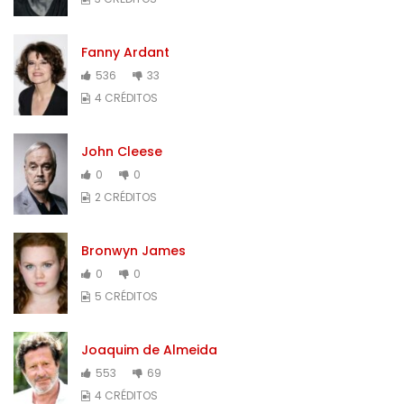
Fanny Ardant
536
33
4 CRÉDITOS
John Cleese
0
0
2 CRÉDITOS
Bronwyn James
0
0
5 CRÉDITOS
Joaquim de Almeida
553
69
4 CRÉDITOS