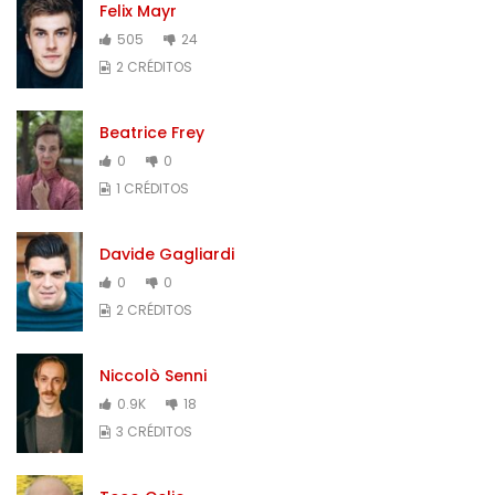
Felix Mayr
505
24
2 CRÉDITOS
Beatrice Frey
0
0
1 CRÉDITOS
Davide Gagliardi
0
0
2 CRÉDITOS
Niccolò Senni
0.9K
18
3 CRÉDITOS