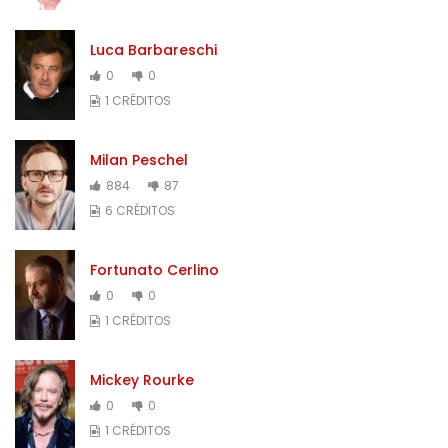
Luca Barbareschi
0
0
1 CRÉDITOS
Milan Peschel
884
87
6 CRÉDITOS
Fortunato Cerlino
0
0
1 CRÉDITOS
Mickey Rourke
0
0
1 CRÉDITOS