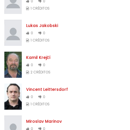
0
0
1 CRÉDITOS
Lukas Jakobski
0
0
1 CRÉDITOS
Kamil Krejčí
0
0
2 CRÉDITOS
Vincent Leittersdorf
0
0
1 CRÉDITOS
Miroslav Marinov
0
0