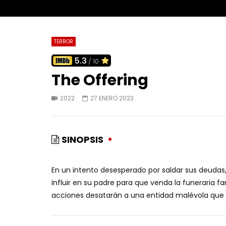
TERROR
5.3
/ 10
The Offering
2022
27 ENERO 2023
SINOPSIS
En un intento desesperado por saldar sus deud
influir en su padre para que venda la funeraria fa
acciones desatarán a una entidad malévola que t