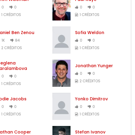
0
0
0
0
1 CRÉDITOS
1 CRÉDITOS
aniel Ben Zenou
Sofia Weldon
1K
84
0
0
2 CRÉDITOS
1 CRÉDITOS
eglena
Jonathan Yunger
aralambova
0
0
0
0
2 CRÉDITOS
1 CRÉDITOS
odie Jacobs
Yonko Dimitrov
0
0
0
0
1 CRÉDITOS
1 CRÉDITOS
athan Cooper
Stefan Ivanov