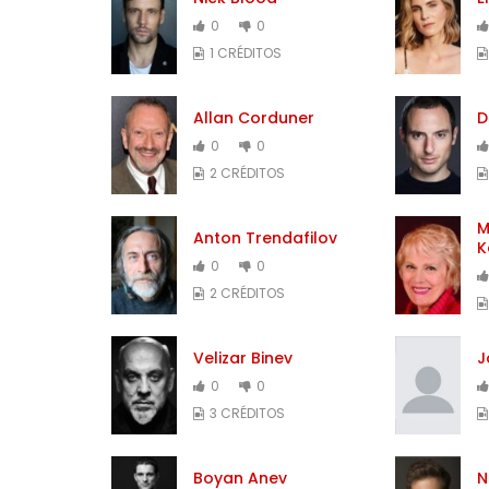
0
0
1 CRÉDITOS
Allan Corduner
D
0
0
2 CRÉDITOS
M
Anton Trendafilov
K
0
0
2 CRÉDITOS
Velizar Binev
J
0
0
3 CRÉDITOS
Boyan Anev
N