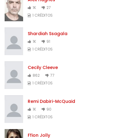
1K
27
1 CRÉDITOS
Shardiah Ssagala
1K
91
1 CRÉDITOS
Cecily Cleeve
862
77
1 CRÉDITOS
Remi Dabiri-McQuaid
1K
90
1 CRÉDITOS
Ffion Jolly