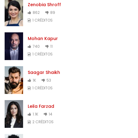
Zenobia Shroff
862
89
1 CRÉDITOS
Mohan Kapur
740
11
1 CRÉDITOS
Saagar Shaikh
1K
53
1 CRÉDITOS
Leila Farzad
1.1K
14
2 CRÉDITOS