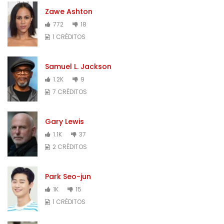
Zawe Ashton
772
18
1 CRÉDITOS
Samuel L. Jackson
1.2K
9
7 CRÉDITOS
Gary Lewis
1.1K
37
2 CRÉDITOS
Park Seo-jun
1K
15
1 CRÉDITOS