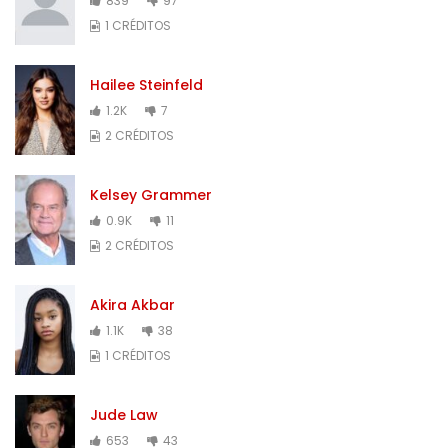
839
97
1 CRÉDITOS
Hailee Steinfeld
1.2K
7
2 CRÉDITOS
Kelsey Grammer
0.9K
11
2 CRÉDITOS
Akira Akbar
1.1K
38
1 CRÉDITOS
Jude Law
653
43