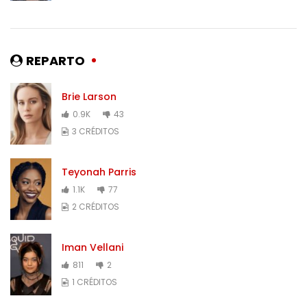
REPARTO
Brie Larson
0.9K
43
3 CRÉDITOS
Teyonah Parris
1.1K
77
2 CRÉDITOS
Iman Vellani
811
2
1 CRÉDITOS