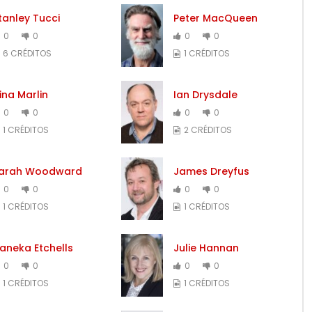
tanley Tucci
Peter MacQueen
0
0
0
0
6 CRÉDITOS
1 CRÉDITOS
ina Marlin
Ian Drysdale
0
0
0
0
1 CRÉDITOS
2 CRÉDITOS
arah Woodward
James Dreyfus
0
0
0
0
1 CRÉDITOS
1 CRÉDITOS
aneka Etchells
Julie Hannan
0
0
0
0
1 CRÉDITOS
1 CRÉDITOS