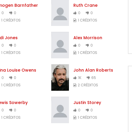
mogen Barnfather
Ruth Crane
0
0
0
0
1 CRÉDITOS
1 CRÉDITOS
di Jones
Alex Morrison
0
0
0
0
1 CRÉDITOS
1 CRÉDITOS
ina Louise Owens
John Alan Roberts
0
0
1K
65
1 CRÉDITOS
2 CRÉDITOS
ewis Sowerby
Justin Storey
0
0
0
0
1 CRÉDITOS
1 CRÉDITOS