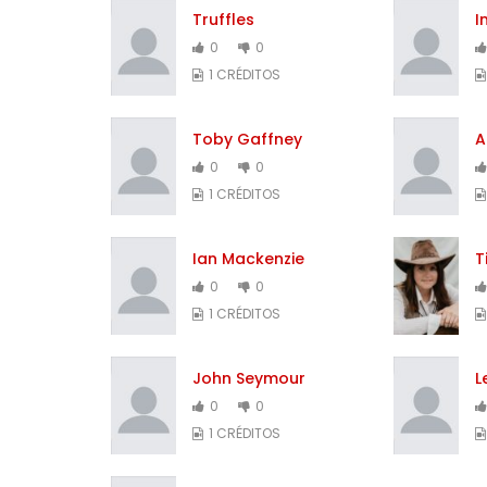
Truffles
I
0
0
1 CRÉDITOS
Toby Gaffney
A
0
0
1 CRÉDITOS
Ian Mackenzie
T
0
0
1 CRÉDITOS
John Seymour
L
0
0
1 CRÉDITOS