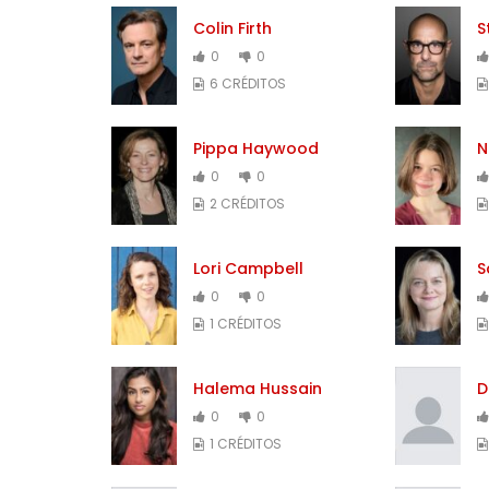
Colin Firth
S
0
0
6 CRÉDITOS
Pippa Haywood
N
0
0
2 CRÉDITOS
Lori Campbell
S
0
0
1 CRÉDITOS
Halema Hussain
D
0
0
1 CRÉDITOS