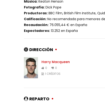
Música:
Keaton Henson
Fotografía:
Dick Pope
Productoras:
BBC Film, British Film Institute, Qui
Calificación:
No recomendada para menores de 
Recaudación:
76.055,44 € en España
Espectadores:
13.252 en España
DIRECCIÓN
Harry Macqueen
0
0
1 CRÉDITOS
REPARTO