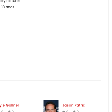
oky Pictures
 18 años
yle Gallner
Jason Patric
0
0
0
0