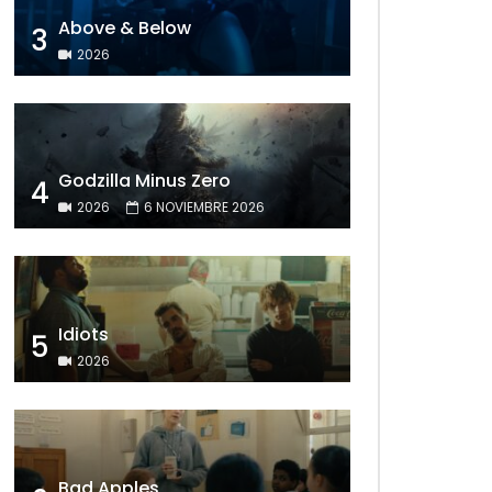
Above & Below
3
2026
Godzilla Minus Zero
4
2026
6 NOVIEMBRE 2026
Idiots
5
2026
Bad Apples