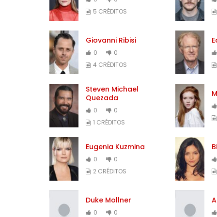
5 CRÉDITOS
Giovanni Ribisi
E
0
0
4 CRÉDITOS
Steven Michael
M
Quezada
0
0
1 CRÉDITOS
Eugenia Kuzmina
B
0
0
2 CRÉDITOS
Duke Mollner
A
0
0