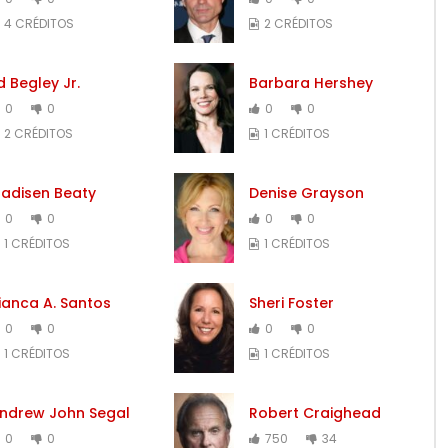
4 CRÉDITOS
2 CRÉDITOS
d Begley Jr.
Barbara Hershey
0
0
0
0
2 CRÉDITOS
1 CRÉDITOS
adisen Beaty
Denise Grayson
0
0
0
0
1 CRÉDITOS
1 CRÉDITOS
ianca A. Santos
Sheri Foster
0
0
0
0
1 CRÉDITOS
1 CRÉDITOS
ndrew John Segal
Robert Craighead
0
0
750
34