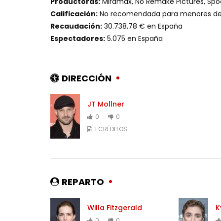
Productoras:
Miramax, No Remake Pictures, Spo
Calificación:
No recomendada para menores de
Recaudación:
30.738,78 € en España
Espectadores:
5.075 en España
DIRECCIÓN
JT Mollner
0
0
1 CRÉDITOS
REPARTO
Willa Fitzgerald
K
0
0