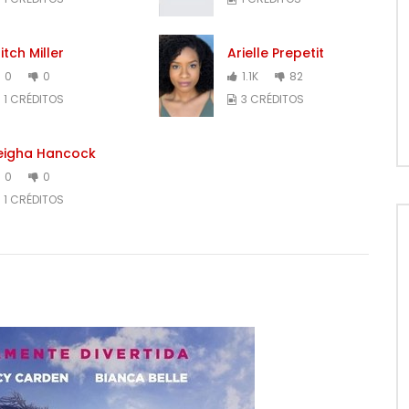
itch Miller
Arielle Prepetit
0
0
1.1K
82
1 CRÉDITOS
3 CRÉDITOS
eigha Hancock
0
0
1 CRÉDITOS