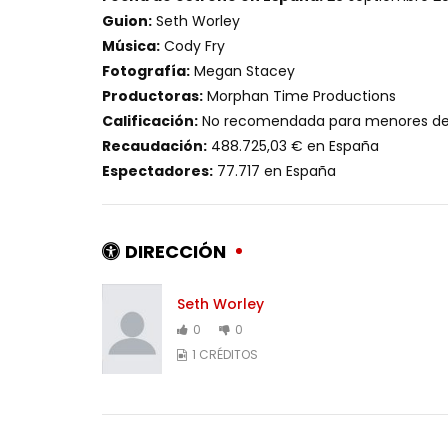
Guion:
Seth Worley
Música:
Cody Fry
Fotografía:
Megan Stacey
Productoras:
Morphan Time Productions
Calificación:
No recomendada para menores de
Recaudación:
488.725,03 € en España
Espectadores:
77.717 en España
DIRECCIÓN
Seth Worley
0
0
1 CRÉDITOS