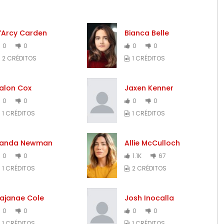
’Arcy Carden
Bianca Belle
0
0
0
0
2 CRÉDITOS
1 CRÉDITOS
alon Cox
Jaxen Kenner
0
0
0
0
1 CRÉDITOS
1 CRÉDITOS
anda Newman
Allie McCulloch
0
0
1.1K
67
1 CRÉDITOS
2 CRÉDITOS
ajanae Cole
Josh Inocalla
0
0
0
0
1 CRÉDITOS
1 CRÉDITOS