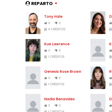
REPARTO
Tony Hale
D
0
0
4 CRÉDITOS
Kue Lawrence
K
0
0
1 CRÉDITOS
Genesis Rose Brown
R
0
0
1 CRÉDITOS
Nadia Benavides
D
0
0
1 CRÉDITOS