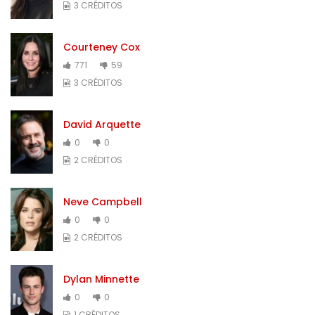
3 CRÉDITOS
Courteney Cox
771
59
3 CRÉDITOS
David Arquette
0
0
2 CRÉDITOS
Neve Campbell
0
0
2 CRÉDITOS
Dylan Minnette
0
0
1 CRÉDITOS