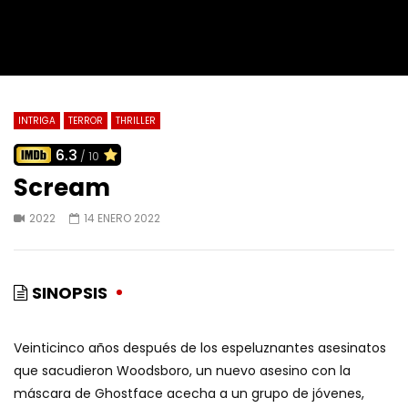
INTRIGA
TERROR
THRILLER
6.3
/ 10
Scream
2022
14 ENERO 2022
SINOPSIS
Veinticinco años después de los espeluznantes asesinatos
que sacudieron Woodsboro, un nuevo asesino con la
máscara de Ghostface acecha a un grupo de jóvenes,