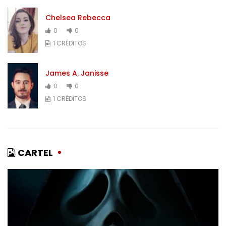
Chelsea Rebecca
0
0
1 CRÉDITOS
James A. Janisse
0
0
1 CRÉDITOS
CARTEL