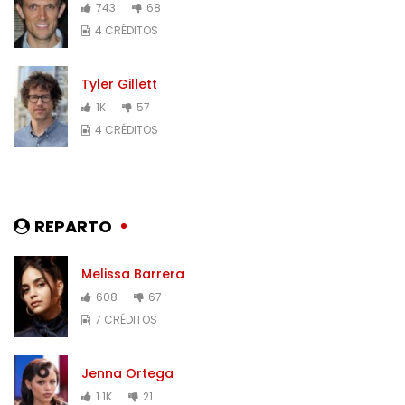
743
68
4 CRÉDITOS
Tyler Gillett
1K
57
4 CRÉDITOS
REPARTO
Melissa Barrera
608
67
7 CRÉDITOS
Jenna Ortega
1.1K
21