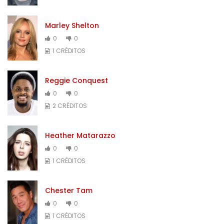
Marley Shelton
0
0
1 CRÉDITOS
Reggie Conquest
0
0
2 CRÉDITOS
Heather Matarazzo
0
0
1 CRÉDITOS
Chester Tam
0
0
1 CRÉDITOS