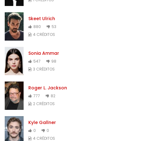
Skeet Ulrich
880
53
4 CRÉDITOS
Sonia Ammar
547
98
3 CRÉDITOS
Roger L. Jackson
777
82
2 CRÉDITOS
Kyle Gallner
0
0
4 CRÉDITOS