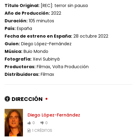
Título Original:
[REC]: terror sin pausa
Año de Producción:
2022
Duración:
105 minutos
País:
España
Fecha de estreno en España:
28 octubre 2022
Guion:
Diego López-Fernández
Música:
Buio Mondo
Fotografía:
Xevi Subinyà
Productoras:
Filmax, Volta Producción
Distribuidoras:
Filmax
DIRECCIÓN
Diego López-Fernández
0
0
1 CRÉDITOS