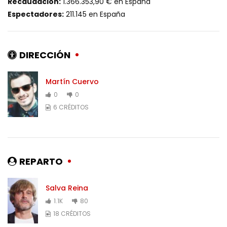
Recaudación:
1.366.353,90 € en España
Espectadores:
211.145 en España
DIRECCIÓN
Martín Cuervo
0
0
6 CRÉDITOS
REPARTO
Salva Reina
1.1K
80
18 CRÉDITOS