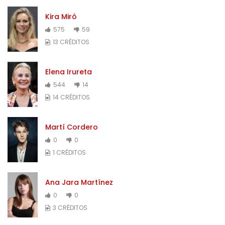
Kira Miró
575
59
13 CRÉDITOS
Elena Irureta
544
14
14 CRÉDITOS
Martí Cordero
0
0
1 CRÉDITOS
Ana Jara Martínez
0
0
3 CRÉDITOS