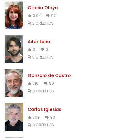
Gracia Olayo
0.9K
97
3 CRÉDITOS
Aitor Luna
0
0
3 CRÉDITOS
Gonzalo de Castro
710
90
8 CRÉDITOS
Carlos Iglesias
769
90
9 CRÉDITOS