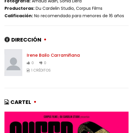
Fotografía:
Arnaud Alain, Sonia Llera
Productoras:
Du Cardelin Studio, Corpus Films
Calificación:
No recomendada para menores de 16 años
DIRECCIÓN
Irene Bailo Carramiñana
0
0
1 CRÉDITOS
CARTEL