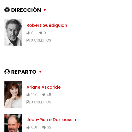
DIRECCIÓN
Robert Guédiguian
0
0
3 CRÉDITOS
REPARTO
Ariane Ascaride
1.1K
45
3 CRÉDITOS
Jean-Pierre Darroussin
601
32