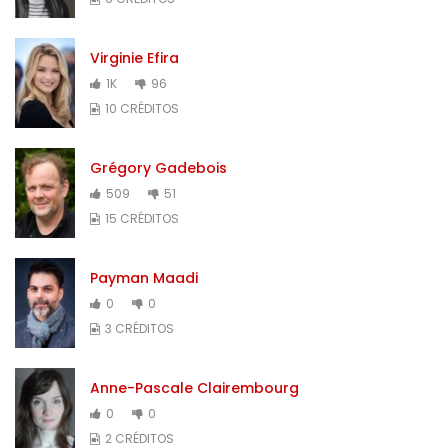
Virginie Efira
1K
96
10 CRÉDITOS
Grégory Gadebois
509
51
15 CRÉDITOS
Payman Maadi
0
0
3 CRÉDITOS
Anne-Pascale Clairembourg
0
0
2 CRÉDITOS