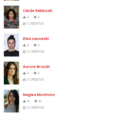
Cécile Rebboah
0
0
1 CRÉDITOS
Elisa Lasowski
0
0
2 CRÉDITOS
Aurore Broutin
0
0
3 CRÉDITOS
Nagisa Morimoto
1K
61
2 CRÉDITOS