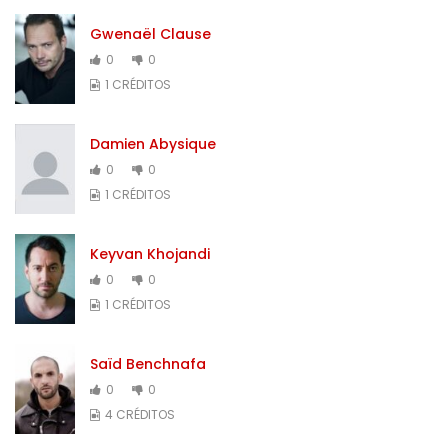
Gwenaël Clause
0
0
1 CRÉDITOS
Damien Abysique
0
0
1 CRÉDITOS
Keyvan Khojandi
0
0
1 CRÉDITOS
Saïd Benchnafa
0
0
4 CRÉDITOS