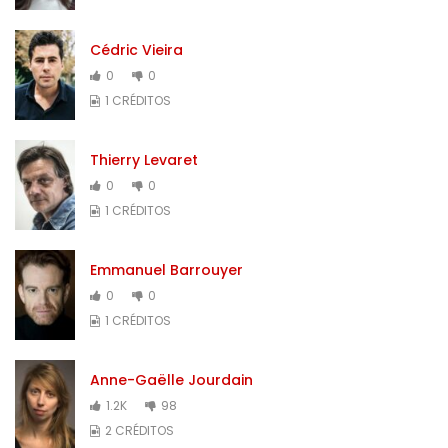
Cédric Vieira
0
0
1 CRÉDITOS
Thierry Levaret
0
0
1 CRÉDITOS
Emmanuel Barrouyer
0
0
1 CRÉDITOS
Anne-Gaëlle Jourdain
1.2K
98
2 CRÉDITOS