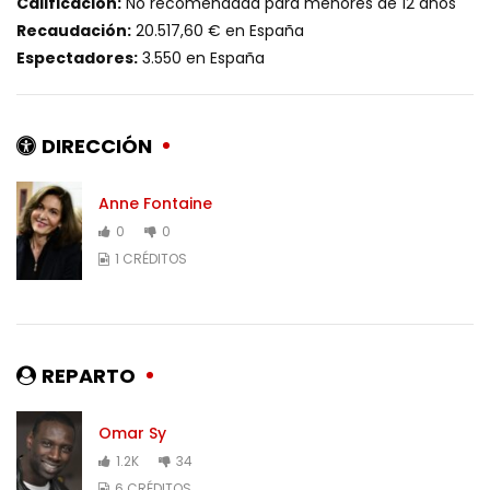
Calificación:
No recomendada para menores de 12 años
Recaudación:
20.517,60 € en España
Espectadores:
3.550 en España
DIRECCIÓN
Anne Fontaine
0
0
1 CRÉDITOS
REPARTO
Omar Sy
1.2K
34
6 CRÉDITOS