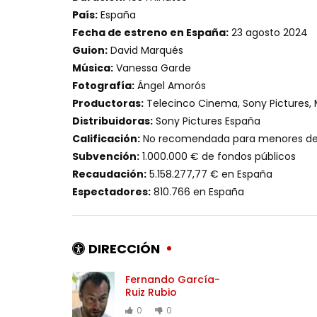
País:
España
Fecha de estreno en España:
23 agosto 2024
Guion:
David Marqués
Música:
Vanessa Garde
Fotografía:
Ángel Amorós
Productoras:
Telecinco Cinema, Sony Pictures,
Distribuidoras:
Sony Pictures España
Calificación:
No recomendada para menores de 
Subvención:
1.000.000 € de fondos públicos
Recaudación:
5.158.277,77 € en España
Espectadores:
810.766 en España
DIRECCIÓN
Fernando García-
Ruiz Rubio
0
0