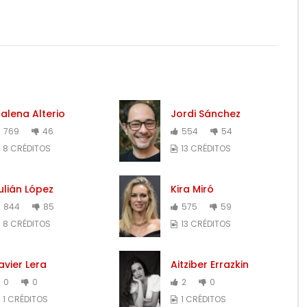
alena Alterio
Jordi Sánchez
769
46
554
54
8 CRÉDITOS
13 CRÉDITOS
ulián López
Kira Miró
844
85
575
59
8 CRÉDITOS
13 CRÉDITOS
avier Lera
Aitziber Errazkin
0
0
2
0
1 CRÉDITOS
1 CRÉDITOS