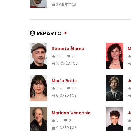
3 CRÉDITOS
REPARTO
Roberto Álamo
M
1.1K
7
15 CRÉDITOS
María Botto
J
1.1K
47
6 CRÉDITOS
Mariano Venancio
J
0
0
4 CRÉDITOS