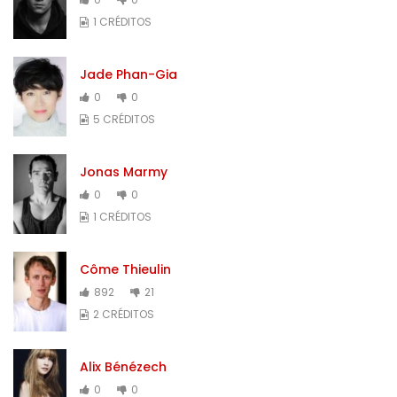
1 CRÉDITOS
Jade Phan-Gia
0
0
5 CRÉDITOS
Jonas Marmy
0
0
1 CRÉDITOS
Côme Thieulin
892
21
2 CRÉDITOS
Alix Bénézech
0
0