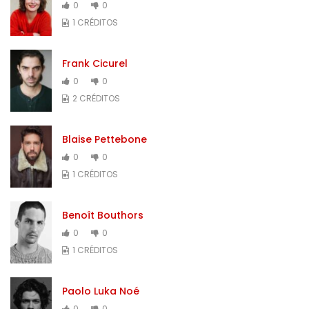
0
0
1 CRÉDITOS
Frank Cicurel
0
0
2 CRÉDITOS
Blaise Pettebone
0
0
1 CRÉDITOS
Benoît Bouthors
0
0
1 CRÉDITOS
Paolo Luka Noé
0
0