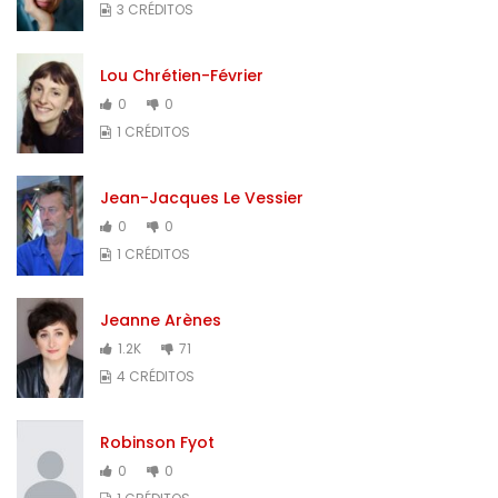
3 CRÉDITOS
Lou Chrétien-Février
0
0
1 CRÉDITOS
Jean-Jacques Le Vessier
0
0
1 CRÉDITOS
Jeanne Arènes
1.2K
71
4 CRÉDITOS
Robinson Fyot
0
0