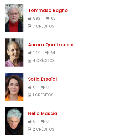
Tommaso Ragno
893
63
7 CRÉDITOS
Aurora Quattrocchi
1.2K
64
4 CRÉDITOS
Sofia Essaïdi
0
0
1 CRÉDITOS
Nello Mascia
0
0
2 CRÉDITOS