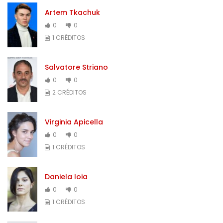
Artem Tkachuk
0
0
1 CRÉDITOS
Salvatore Striano
0
0
2 CRÉDITOS
Virginia Apicella
0
0
1 CRÉDITOS
Daniela Ioia
0
0
1 CRÉDITOS