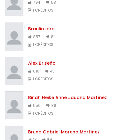
794
58
1 CRÉDITOS
Braulio Iara
857
81
1 CRÉDITOS
Alex Briseño
810
43
1 CRÉDITOS
Binah Heike Anne Jauand Martínez
556
89
1 CRÉDITOS
Bruno Gabriel Moreno Martínez
1K
54