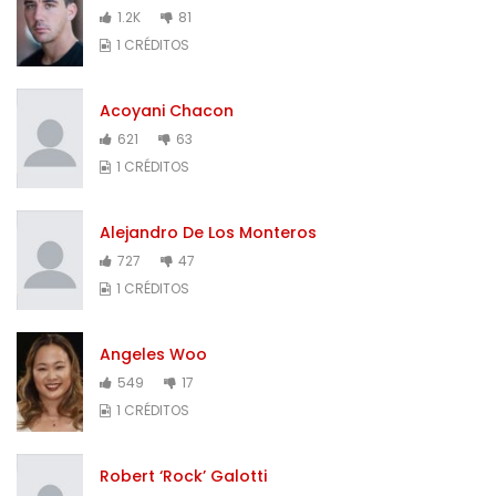
1.2K
81
1 CRÉDITOS
Acoyani Chacon
621
63
1 CRÉDITOS
Alejandro De Los Monteros
727
47
1 CRÉDITOS
Angeles Woo
549
17
1 CRÉDITOS
Robert ‘Rock’ Galotti