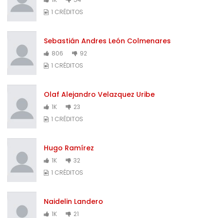
1 CRÉDITOS
Sebastián Andres León Colmenares
806
92
1 CRÉDITOS
Olaf Alejandro Velazquez Uribe
1K
23
1 CRÉDITOS
Hugo Ramírez
1K
32
1 CRÉDITOS
Naidelin Landero
1K
21