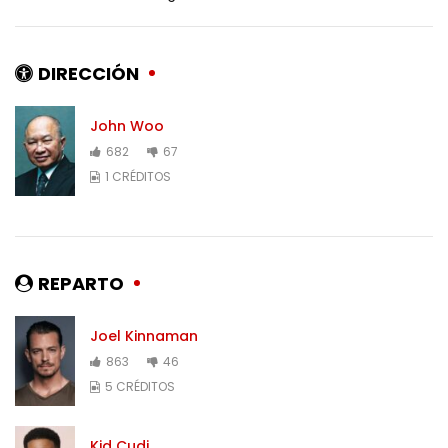
DIRECCIÓN
John Woo
682
67
1 CRÉDITOS
REPARTO
Joel Kinnaman
863
46
5 CRÉDITOS
Kid Cudi