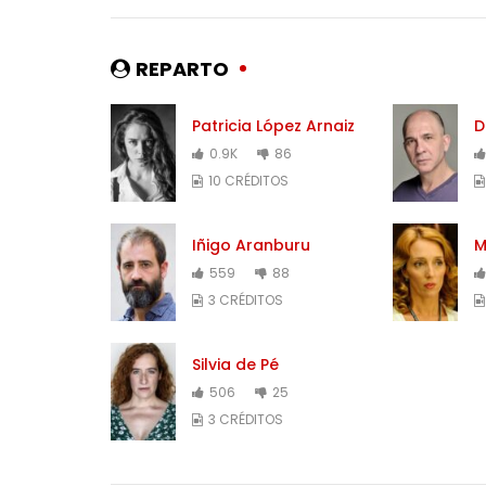
REPARTO
Patricia López Arnaiz
D
0.9K
86
10 CRÉDITOS
Iñigo Aranburu
M
559
88
3 CRÉDITOS
Silvia de Pé
506
25
3 CRÉDITOS