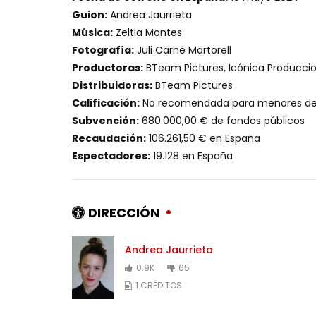
Guion:
Andrea Jaurrieta
Música:
Zeltia Montes
Fotografía:
Juli Carné Martorell
Productoras:
BTeam Pictures, Icónica Produccion
Distribuidoras:
BTeam Pictures
Calificación:
No recomendada para menores de
Subvención:
680.000,00 € de fondos públicos
Recaudación:
106.261,50 € en España
Espectadores:
19.128 en España
DIRECCIÓN
Andrea Jaurrieta
0.9K
65
1 CRÉDITOS