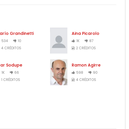
arío Grandinetti
Aina Picarolo
534
10
1K
87
4 CRÉDITOS
2 CRÉDITOS
ar Sodupe
Ramon Agirre
1K
66
598
90
1 CRÉDITOS
4 CRÉDITOS