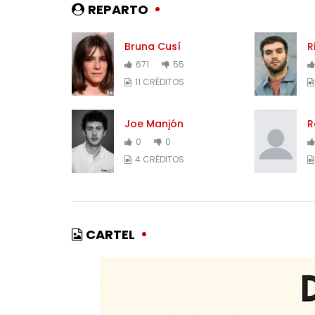
REPARTO
Bruna Cusí
R
671
55
11 CRÉDITOS
Joe Manjón
R
0
0
4 CRÉDITOS
CARTEL