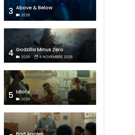
Above & Below
3
2026
Godzilla Minus Zero
4
2026
6 NOVIEMBRE 2026
Idiots
5
2026
Bad Apples