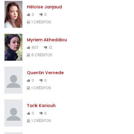
Héloïse Janjaud
0
0
1 CRÉDITOS
Myriem Akheddiou
607
12
6 CRÉDITOS
Quentin Vernede
0
0
1 CRÉDITOS
Tarik Kariouh
0
0
1 CRÉDITOS