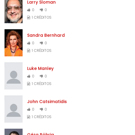
Larry Sloman
0
0
1 CRÉDITOS
Sandra Bernhard
0
0
1 CRÉDITOS
Luke Manley
0
0
1 CRÉDITOS
John Catsimatidis
0
0
1 CRÉDITOS
Géza Röhrig