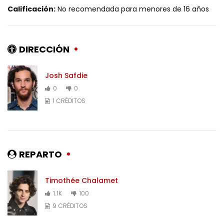
Calificación:
No recomendada para menores de 16 años
DIRECCIÓN
Josh Safdie
0
0
1 CRÉDITOS
REPARTO
Timothée Chalamet
1.1K
100
9 CRÉDITOS