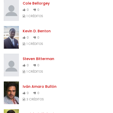
Cole Bellorgey
0
0
1 CRÉDITOS
Kevin D. Benton
0
0
1 CRÉDITOS
Steven Bitterman
0
0
1 CRÉDITOS
Iván Amaro Bullón
0
0
3 CRÉDITOS