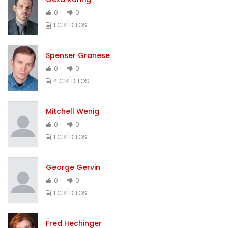
0
0
1 CRÉDITOS
Spenser Granese
0
0
4 CRÉDITOS
Mitchell Wenig
0
0
1 CRÉDITOS
George Gervin
0
0
1 CRÉDITOS
Fred Hechinger