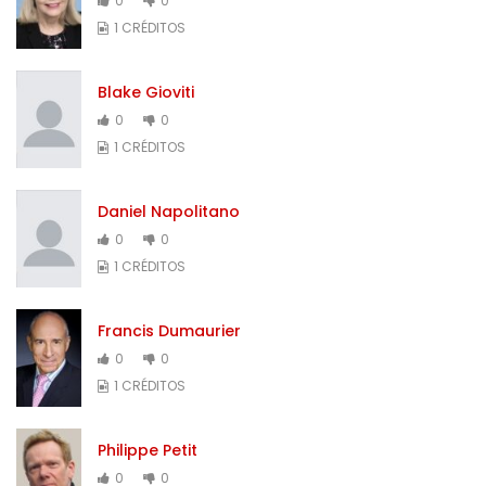
0
0
1 CRÉDITOS
Blake Gioviti
0
0
1 CRÉDITOS
Daniel Napolitano
0
0
1 CRÉDITOS
Francis Dumaurier
0
0
1 CRÉDITOS
Philippe Petit
0
0