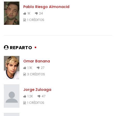
Pablo Riesgo Almonacid
1K
24
1 CRÉDITOS
REPARTO
Omar Banana
1.1K
27
3 CRÉDITOS
Jorge Zuloaga
1.2K
47
1 CRÉDITOS