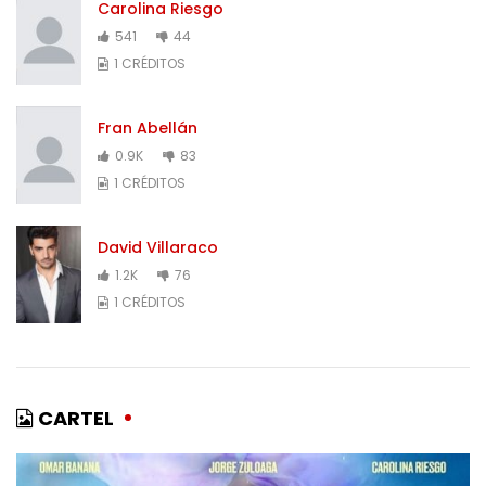
Carolina Riesgo
541
44
1 CRÉDITOS
Fran Abellán
0.9K
83
1 CRÉDITOS
David Villaraco
1.2K
76
1 CRÉDITOS
CARTEL