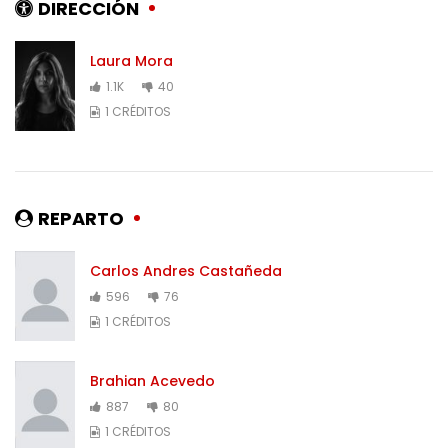
DIRECCIÓN
Laura Mora
1.1K
40
1 CRÉDITOS
REPARTO
Carlos Andres Castañeda
596
76
1 CRÉDITOS
Brahian Acevedo
887
80
1 CRÉDITOS