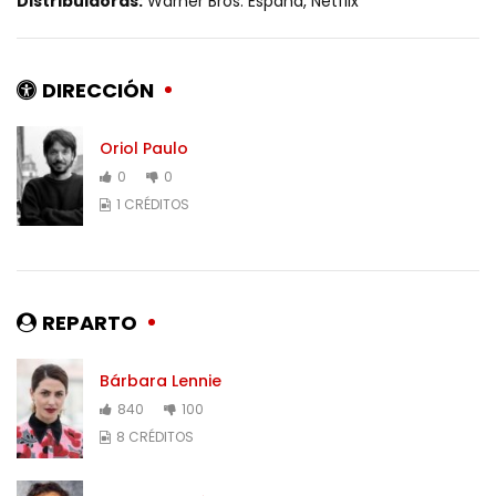
Distribuidoras:
Warner Bros. España, Netflix
DIRECCIÓN
Oriol Paulo
0
0
1 CRÉDITOS
REPARTO
Bárbara Lennie
840
100
8 CRÉDITOS