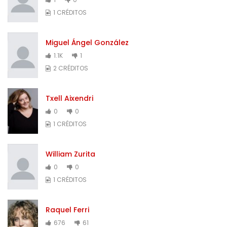
1 CRÉDITOS
Miguel Ángel González
1.1K
1
2 CRÉDITOS
Txell Aixendri
0
0
1 CRÉDITOS
William Zurita
0
0
1 CRÉDITOS
Raquel Ferri
676
61