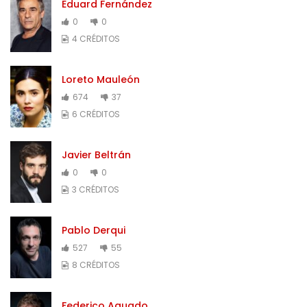
Eduard Fernández
0
0
4 CRÉDITOS
Loreto Mauleón
674
37
6 CRÉDITOS
Javier Beltrán
0
0
3 CRÉDITOS
Pablo Derqui
527
55
8 CRÉDITOS
Federico Aguado