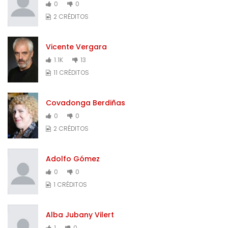
0
0
2 CRÉDITOS
Vicente Vergara
1.1K
13
11 CRÉDITOS
Covadonga Berdiñas
0
0
2 CRÉDITOS
Adolfo Gómez
0
0
1 CRÉDITOS
Alba Jubany Vilert
1
0